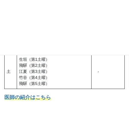
月
飛騨
田村
火
第1・3・5登坂/第2・4松原（予約制）
田村
水
江夏
竹谷
木
飛騨
登坂（予約制）
金
江夏
竹谷
生垣（第1土曜）
飛驒（第2土曜）
土
江夏（第3土曜）
-
竹谷（第4土曜）
飛驒（第5土曜）
医師の紹介はこちら