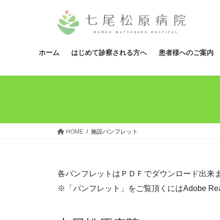
コ
ナ
ン
ビ
テ
ゲ
ン
ー
ツ
シ
ホーム
はじめて診察される方へ
患者様へのご案内
へ
ョ
ス
ン
キ
に
ッ
移
プ
動
HOME
施設パンフレット
各パンフレットはＰＤＦでダウンロード出来
※「パンフレット」をご覧頂くにはAdobe R