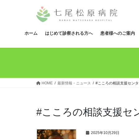
コ
ナ
ン
ビ
テ
ゲ
ン
ー
ツ
シ
ホーム
はじめて診察される方へ
患者様へのご案内
へ
ョ
ス
ン
キ
に
ッ
移
プ
動
HOME
最新情報・ニュース
#こころの相談支援セン
#こころの相談支援セ
2025年10月29日