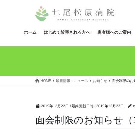
コ
ナ
ン
ビ
テ
ゲ
ン
ー
ツ
シ
ホーム
はじめて診察される方へ
患者様へのご案内
へ
ョ
ス
ン
キ
に
ッ
移
プ
動
HOME
最新情報・ニュース
お知らせ
面会制限のお知
2019年12月22日
/ 最終更新日時 :
2019年12月23日
面会制限のお知らせ（12