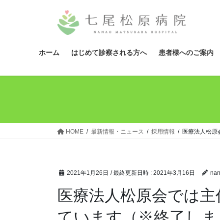
コ
ナ
ン
ビ
テ
ゲ
ン
ー
ツ
シ
ホーム
はじめて診察される方へ
患者様へのご案内
へ
ョ
ス
ン
キ
に
ッ
移
プ
動
HOME
最新情報・ニュース
採用情報
医療法人松原
2021年1月26日
/ 最終更新日時 :
2021年3月16日
nan
医療法人松原会では主
ています（※終了しま