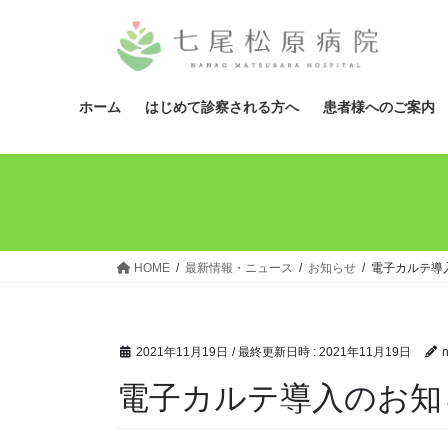
コ
ナ
ン
ビ
テ
ゲ
ン
ー
ツ
シ
ホーム
はじめて診察される方へ
患者様へのご案内
へ
ョ
ス
ン
キ
に
ッ
移
プ
動
HOME
最新情報・ニュース
お知らせ
電子カルテ導
2021年11月19日
/ 最終更新日時 :
2021年11月19日
電子カルテ導入のお知